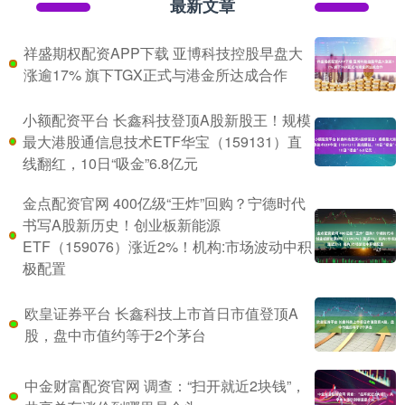
最新文章
祥盛期权配资APP下载 亚博科技控股早盘大
涨逾17% 旗下TGX正式与港金所达成合作
小额配资平台 长鑫科技登顶A股新股王！规模
最大港股通信息技术ETF华宝（159131）直
线翻红，10日“吸金”6.8亿元
金点配资官网 400亿级“王炸”回购？宁德时代
书写A股新历史！创业板新能源
ETF（159076）涨近2%！机构:市场波动中积
极配置
欧皇证券平台 长鑫科技上市首日市值登顶A
股，盘中市值约等于2个茅台
中金财富配资官网 调查：“扫开就近2块钱”，