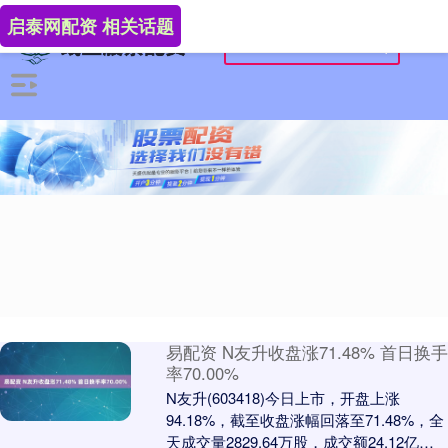
启泰网配资 相关话题
易配资 N友升收盘涨71.48% 首日换手
率70.00%
N友升(603418)今日上市，开盘上涨
94.18%，截至收盘涨幅回落至71.48%，全
天成交量2829.64万股，成交额24.12亿