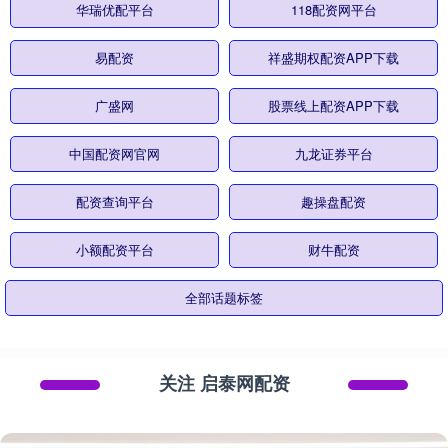
华瑞优配平台
118配资网平台
易配资
祥盛期权配资APP下载
广盛网
股票线上配资APP下载
中国配资网官网
九龙证券平台
配资查询平台
趣操盘配资
小额配资平台
财牛配资
全部话题标签
关注 启泰网配资