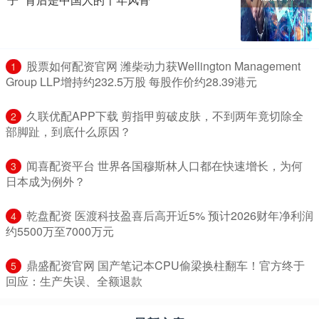
​股票如何配资官网 潍柴动力获Wellington Management
1
Group LLP增持约232.5万股 每股作价约28.39港元
​久联优配APP下载 剪指甲剪破皮肤，不到两年竟切除全
2
部脚趾，到底什么原因？
​闻喜配资平台 世界各国穆斯林人口都在快速增长，为何
3
日本成为例外？
​乾盘配资 医渡科技盈喜后高开近5% 预计2026财年净利润
4
约5500万至7000万元
​鼎盛配资官网 国产笔记本CPU偷梁换柱翻车！官方终于
5
回应：生产失误、全额退款