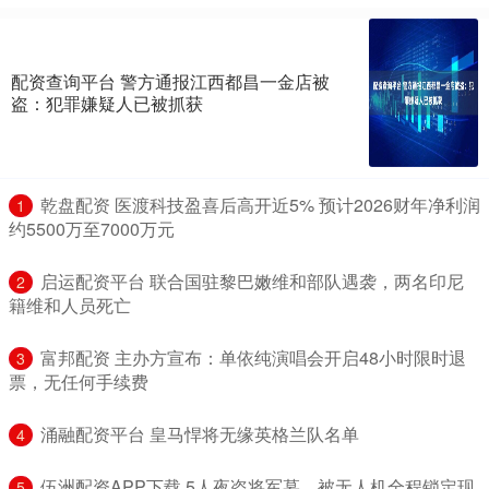
配资查询平台 警方通报江西都昌一金店被
盗：犯罪嫌疑人已被抓获
​乾盘配资 医渡科技盈喜后高开近5% 预计2026财年净利润
1
约5500万至7000万元
​启运配资平台 联合国驻黎巴嫩维和部队遇袭，两名印尼
2
籍维和人员死亡
​富邦配资 主办方宣布：单依纯演唱会开启48小时限时退
3
票，无任何手续费
​涌融配资平台 皇马悍将无缘英格兰队名单
4
​伍洲配资APP下载 5人夜盗将军墓，被无人机全程锁定现
5