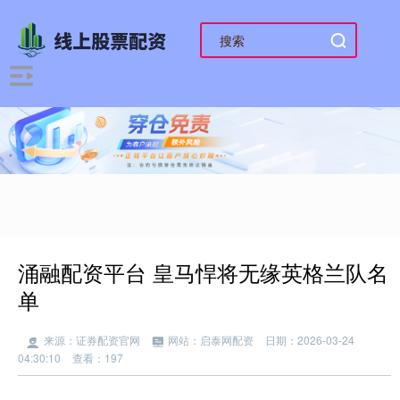
涌融配资平台 皇马悍将无缘英格兰队名
单
来源：证券配资官网
网站：启泰网配资
日期：2026-03-24
04:30:10
查看：197