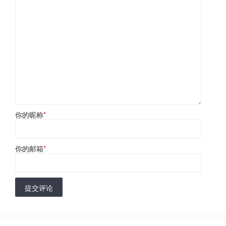
你的昵称
*
你的邮箱
*
提交评论