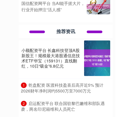
国信配资网平台 当AI能手搓大片，
行业开始押注“活人感”
推荐资讯
小额配资平台 长鑫科技登顶A股
新股王！规模最大港股通信息技
术ETF华宝（159131）直线翻
红，10日“吸金”6.8亿元
​乾盘配资 医渡科技盈喜后高开近5% 预计
1
2026财年净利润约5500万至7000万元
​启运配资平台 联合国驻黎巴嫩维和部队遇
2
袭，两名印尼籍维和人员死亡