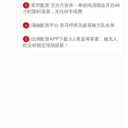
​富邦配资 主办方宣布：单依纯演唱会开启48
3
小时限时退票，无任何手续费
​涌融配资平台 皇马悍将无缘英格兰队名单
4
​伍洲配资APP下载 5人夜盗将军墓，被无人
5
机全程锁定现场抓获！