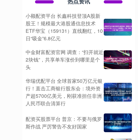
热点资讯
小额配资平台 长鑫科技登顶A股新
股王！规模最大港股通信息技术
ETF华宝（159131）直线翻红，10
日“吸金”6.8亿元
中金财富配资官网 调查：“扫开就近
2块钱”，共享单车涨价到哪里是个
头
华瑞优配平台 全球首家50万亿元银
行！直击工商银行股东会：境外资
产超5700亿美元，刚获准担任非洲
人民币联合清算行
配资买股票平台 普京：不要与俄罗
斯作战 严厉警告不友好国家