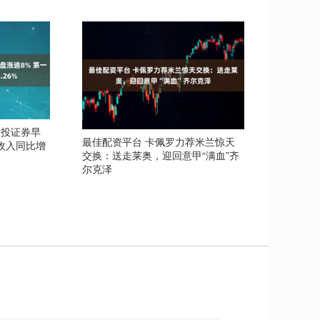
建投证券早
最佳配资平台 卡佩罗力荐米兰惊天
收入同比增
交换：送走莱奥，迎回意甲“满血”齐
尔克泽