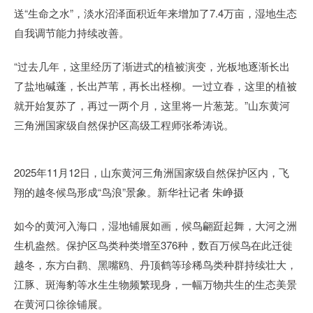
送“生命之水”，淡水沼泽面积近年来增加了7.4万亩，湿地生态
自我调节能力持续改善。
“过去几年，这里经历了渐进式的植被演变，光板地逐渐长出
了盐地碱蓬，长出芦苇，再长出柽柳。一过立春，这里的植被
就开始复苏了，再过一两个月，这里将一片葱茏。”山东黄河
三角洲国家级自然保护区高级工程师张希涛说。
2025年11月12日，山东黄河三角洲国家级自然保护区内，飞
翔的越冬候鸟形成“鸟浪”景象。新华社记者 朱峥摄
如今的黄河入海口，湿地铺展如画，候鸟翩跹起舞，大河之洲
生机盎然。保护区鸟类种类增至376种，数百万候鸟在此迁徙
越冬，东方白鹳、黑嘴鸥、丹顶鹤等珍稀鸟类种群持续壮大，
江豚、斑海豹等水生生物频繁现身，一幅万物共生的生态美景
在黄河口徐徐铺展。