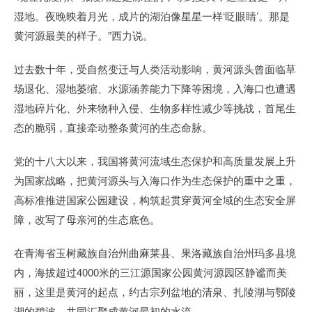
湿地。夜晚映着月光，成片的湖泊像星星一样‘眨眼睛’。那是
黄河源最美的样子。”西力说。
过去数十年，受自然变迁与人类活动影响，黄河源头曾面临草
场退化、湿地萎缩、水源涵养能力下降等困境，入海口也遭遇
湿地碎片化、外来物种入侵、生物多样性减少等挑战，首尾生
态的脆弱，直接牵动整条黄河的生态命脉。
党的十八大以来，我国将黄河流域生态保护和高质量发展上升
为国家战略，把黄河源头与入海口作为生态保护的重中之重，
高标准推进国家公园建设，构筑起贯穿黄河全域的生态安全屏
障，改写了母亲河的生态底色。
在青海省玉树藏族自治州曲麻莱县、果洛藏族自治州玛多县境
内，海拔超过4000米的三江源国家公园黄河源园区静谧而美
丽，这里是黄河的起点，约古宗列盆地的清泉、扎陵湖与鄂陵
湖的碧波，共同汇聚成黄河最初的水流。