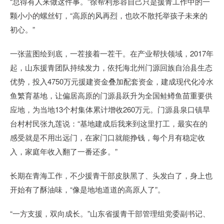
“总得有人来做这件事。”徐帮利形容自己只是援青工作中的一
颗小小的螺丝钉，“高原的风再烈，也吹不散托举孩子未来的
初心。”
一张蓝图绘到底，一茬接着一茬干。在产业帮扶领域，2017年
起，山东援青团队持续发力，依托海北州门源回族自治县生态
优势，投入4750万元援建资金叠加配套资金，建成现代化冷水
鱼繁育基地，让偏居高原的门源县跃升为全国鲑鳟鱼苗重要供
应地，为当地13个村集体累计增收260万元。门源县泉口镇旱
台村村民张九莲说：“基地建成后我来到这里打工，最实在的
感受就是不用出远门，在家门口就能挣钱，每个月有稳定收
入，家庭年收入翻了一番还多。”
长期在青海工作，不少援青干部皮肤黑了、头发白了，身上也
开始有了酥油味，“像是地地道道的高原人了”。
“一方支援，双向成长。”山东省援青干部管理组党委副书记、