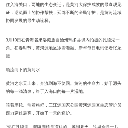
住入海关口，两地的生态变迁，是黄河大保护成效的最直观见
证；逆流而上的协作帮扶，延绵不断的全民守护，是黄河流域
协同发展的最生动诠释。
3月10日在青海省果洛藏族自治州玛多县境内拍摄的扎陵湖一
角。初春时节，黄河源地区冰雪渐融。新华每日电讯记者张龙
摄
顺流而下的黄河水
黄河之水天上来，奔流到海不复回。黄河的生命力，始于源头
的每一滴清泉，终于入海口的每一片湿地。
骑着摩托、带着糌粑，三江源国家公园黄河源园区生态管护员
西力穿过晨雾，开始了一天的巡护。
“现在扎陵湖、鄂陵湖还是冻住的，等到夏天，这里会是一片