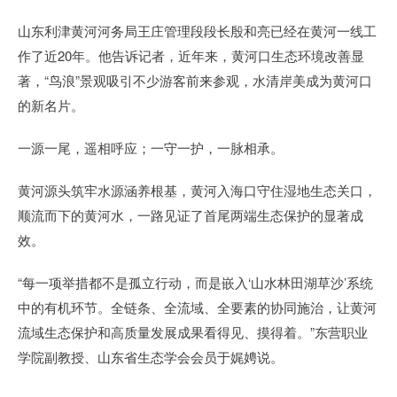
山东利津黄河河务局王庄管理段段长殷和亮已经在黄河一线工
作了近20年。他告诉记者，近年来，黄河口生态环境改善显
著，“鸟浪”景观吸引不少游客前来参观，水清岸美成为黄河口
的新名片。
一源一尾，遥相呼应；一守一护，一脉相承。
黄河源头筑牢水源涵养根基，黄河入海口守住湿地生态关口，
顺流而下的黄河水，一路见证了首尾两端生态保护的显著成
效。
“每一项举措都不是孤立行动，而是嵌入‘山水林田湖草沙’系统
中的有机环节。全链条、全流域、全要素的协同施治，让黄河
流域生态保护和高质量发展成果看得见、摸得着。”东营职业
学院副教授、山东省生态学会会员于娓娉说。