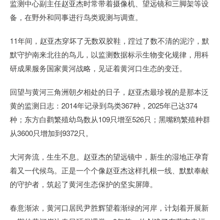
监测中心副主任赵亚杰时常带着摄像机、望远镜和三脚架等设
备，在野外和同事进行鸟类观测与调查。
11年间，赵亚杰穿坏了无数双胶鞋，蹚过了数不清的泥泞，默
默守护南来北往的鸟儿，以监测数据标示生物变化规律，用科
研成果服务国家黄河战略，见证着黄河口生态的变迁。
回望与黄河三角洲朝夕相处的日子，赵亚杰最珍视的是那本泛
黄的监测日志：2014年记录到鸟类367种，2025年已达374
种；东方白鹳繁殖幼鸟数从109只增至526只；黑嘴鸥繁殖种群
从3600只增加到9372只。
大河奔流，生生不息。赵亚杰的望远镜中，新生的湿地正孕育
着又一代候鸟。正是一个个像赵亚杰这样扎根一线、默默奉献
的守护者，筑起了黄河生态保护的坚实屏障。
春意渐浓，黄河口居民尹胜辉望着渐绿的河岸，计划着开展新