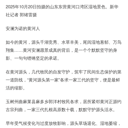
2025年10月20日拍摄的山东东营黄河口湾区湿地景色。新华
社记者 郭绪雷摄
安澜为诺的黄河人
如今的黄河，源头千湖竞秀、水草丰美，尾闾湿地葱郁、万鸟
翔集……黄河安澜愿景成真的背后，是一个个默默坚守的身
影、一句句铿锵坚定的承诺。
在黄河源头，几代牧民的自发守护，筑牢了民间生态保护的第
一道防线，“黄河源头第一家”各求一家三代的坚守，便是最鲜
活的缩影。
玉树州曲麻莱县麻多乡郭洋村牧民各求，居所紧邻黄河正源约
古宗列曲，一家三代扎根高原数十载，默默守护源头活水。
早年受气候变化与过度放牧影响，源头草场退化、湿地萎缩，