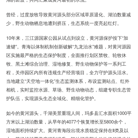
曾经，过度放牧导致黄河源头部分区域草原退化、湖泊数量减
少，野生动物栖息地遭到挤压，生态系统一度亮起红灯。
10年来，三江源国家公园从试点到设立，黄河源保护按下“加
速键”。青海以体制机制创新破解“九龙治水”难题，对黄河源园
区实施最严格的生态保护制度，全面推行划区禁牧、轮牧休
牧、黑土滩综合治理、湿地修复、野生动物保护等一系列工
程，关停园区内所有违规生产经营项目，全力守护源头活水。
当地建立“天空地一体化”生态监测体系，布设监测站点、红外
相机，实时监控水源、草场、野生动物动态，组建专职生态管
护队伍，实现源头生态全域化、精细化管护。
如今的黄河源头，千湖美景重现人间，玛多县汇水面积1000平
方米以上湖泊数量，从早年的4077个恢复增长至5800余个，
湿地面积持续扩大。黄河青海段出境水质稳定保持在Ⅱ类及以