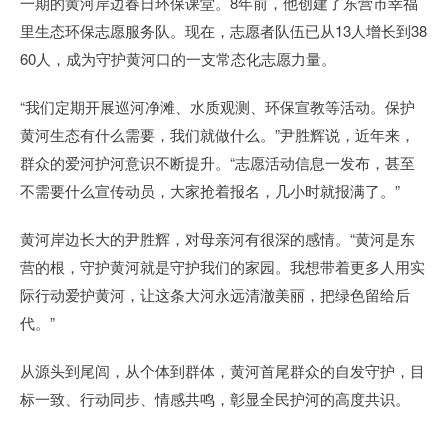
一期的黄河岸边春日环保课堂。8年前，他创建了东营市幸福
里生态环保志愿服务队。现在，志愿者队伍已从13人增长到38
60人，成为守护黄河口的一支常态化志愿力量。
“我们定期开展巡河净滩、水质观测、环保宣教等活动。保护
黄河生态有什么需要，我们就做什么。”尹胜辉说，近年来，
群众的爱河护河意识不断提升。“志愿活动信息一发布，甚至
不需要什么宣传动员，大家抢着报名，几小时就报满了。”
黄河岸边长大的尹胜辉，对母亲河有很深的感情。“黄河是东
营的根，守护黄河就是守护我们的家园。我想带着更多人用实
际行动爱护黄河，让这条大河永远清澈美丽，把绿色留给后
代。”
从源头到尾闾，从个体到群体，黄河首尾群众的自发守护，目
标一致、行动同步、情感共鸣，彰显全民护河的高度共识。