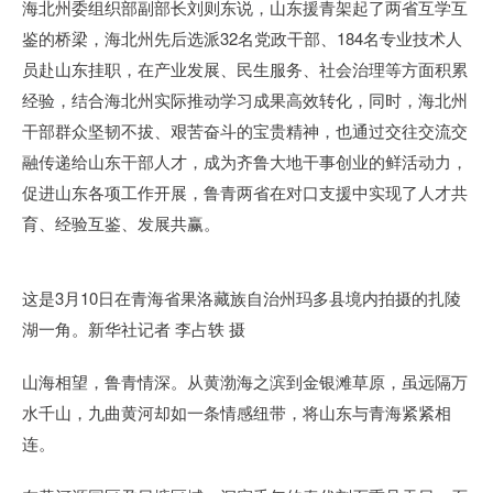
海北州委组织部副部长刘则东说，山东援青架起了两省互学互
鉴的桥梁，海北州先后选派32名党政干部、184名专业技术人
员赴山东挂职，在产业发展、民生服务、社会治理等方面积累
经验，结合海北州实际推动学习成果高效转化，同时，海北州
干部群众坚韧不拔、艰苦奋斗的宝贵精神，也通过交往交流交
融传递给山东干部人才，成为齐鲁大地干事创业的鲜活动力，
促进山东各项工作开展，鲁青两省在对口支援中实现了人才共
育、经验互鉴、发展共赢。
这是3月10日在青海省果洛藏族自治州玛多县境内拍摄的扎陵
湖一角。新华社记者 李占轶 摄
山海相望，鲁青情深。从黄渤海之滨到金银滩草原，虽远隔万
水千山，九曲黄河却如一条情感纽带，将山东与青海紧紧相
连。