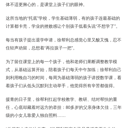
体不适更揪心的，是课堂上孩子们的眼神。
这所当地的“托底”学校，学生基础薄弱，有的孩子连最基础的
计算都卡壳，学业的挫败感让个别孩子低着头说“不想学了”。
每当有孩子提出退学申请，徐帮利总感觉心里又酸又愧，忍不
住轻声劝留，总想着“再拉孩子一把”。
为了留住课堂上的每一个孩子，他和老师们果断调整教学模
式，从基础运算开始，陪着孩子们每天中午加练；徐帮利自己
则利用晚自习的时间，每周为基础薄弱的孩子讲授数学课，看
着孩子们从低头沉默到主动举手，他觉得所有辛苦都值得。
援青的日子里，徐帮利扛起学校教学、教研、结对帮扶的重
任，心底却藏着对远方的牵挂：80多岁的父亲身体欠佳，三年
级的小女儿靠爱人独自照料……