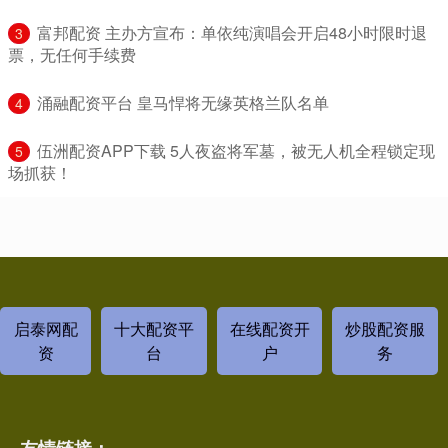
​富邦配资 主办方宣布：单依纯演唱会开启48小时限时退
3
票，无任何手续费
​涌融配资平台 皇马悍将无缘英格兰队名单
4
​伍洲配资APP下载 5人夜盗将军墓，被无人机全程锁定现
5
场抓获！
启泰网配
十大配资平
在线配资开
炒股配资服
资
台
户
务
友情链接：