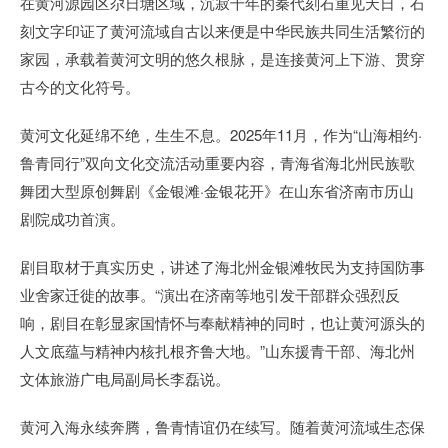
在黄河源园区尕日塘区域，沉寂千年的秦代刻石重见天日，石
刻文字印证了黄河流域自古以来便是中华民族共同生活繁衍的
家园，承载着黄河文明的悠久根脉，是连接黄河上下游、贯穿
古今的文化符号。
黄河文化延绵不绝，生生不息。2025年11月，作为“山海相约·
鲁青同行”双向文化交流活动重要内容，青海省海北州民族歌
舞团大型原创舞剧《金银滩·金银花开》在山东省济南市历山
剧院成功首演。
剧目取材于真实历史，讲述了海北州金银滩牧民为支持国防事
业舍家迁徙的故事。“演出在济南等地引发干部群众强烈反
响，剧目在彰显家国情怀与奉献精神的同时，也让黄河源头的
人文底蕴与精神内核扎根齐鲁大地。”山东援青干部、海北州
文体旅游广电局副局长李磊说。
黄河入海永续奔腾，鲁青情谊仍在续写。随着黄河流域生态保