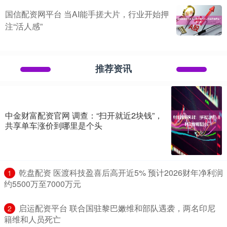
国信配资网平台 当AI能手搓大片，行业开始押
注“活人感”
推荐资讯
中金财富配资官网 调查：“扫开就近2块钱”，
共享单车涨价到哪里是个头
​乾盘配资 医渡科技盈喜后高开近5% 预计2026财年净利润
1
约5500万至7000万元
​启运配资平台 联合国驻黎巴嫩维和部队遇袭，两名印尼
2
籍维和人员死亡