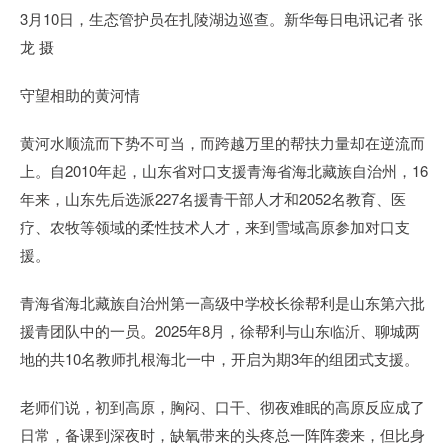
3月10日，生态管护员在扎陵湖边巡查。新华每日电讯记者 张
龙 摄
守望相助的黄河情
黄河水顺流而下势不可当，而跨越万里的帮扶力量却在逆流而
上。自2010年起，山东省对口支援青海省海北藏族自治州，16
年来，山东先后选派227名援青干部人才和2052名教育、医
疗、农牧等领域的柔性技术人才，来到雪域高原参加对口支
援。
青海省海北藏族自治州第一高级中学校长徐帮利是山东第六批
援青团队中的一员。2025年8月，徐帮利与山东临沂、聊城两
地的共10名教师扎根海北一中，开启为期3年的组团式支援。
老师们说，初到高原，胸闷、口干、彻夜难眠的高原反应成了
日常，备课到深夜时，缺氧带来的头疼总一阵阵袭来，但比身