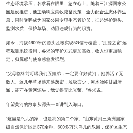
生态环境承压，各求看在眼里、急在心上。随着三江源国家公
园建设推进，他主动响应禁牧减畜政策，全力配合生态休养生
息，同时受聘成为国家公园专职生态管护员，扛起巡护源头、
监测水质、保护草场、劝阻违规行为的职责。
如今，海拔4600米的源头区域实现5G信号覆盖，“江源之窗”远
程观测系统投用，各求的守护方式更加高效，收入也更加稳
定，归属感与使命感愈发强烈。
“父母临终前叮嘱我们五姐弟，一定要守好黄河，她养活了无
数人。这几年草场越来越茂密，垃圾变少，河水始终甘甜清
澈，能守在黄河源头，我觉得无比光荣。”各求说。
守望黄河的故事从源头一直讲到入海口。
“这里是鸟儿的家，也是我的第二个家。”山东黄河三角洲国家
级自然保护区是370余种、600多万只鸟儿的乐园，保护区生态