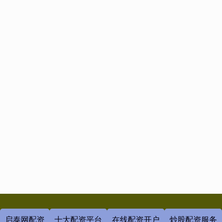
启泰网配资
十大配资平台
在线配资开户
炒股配资服务