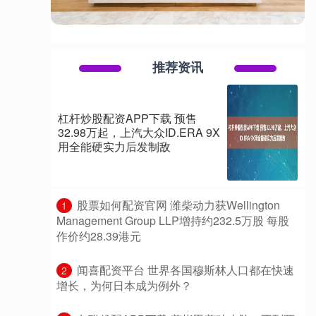
推荐资讯
杠杆炒股配资APP下载 预售
32.98万起，上汽大众ID.ERA 9X
用全能硬实力后发制敌
​股票如何配资官网 潍柴动力获Wellington
1
Management Group LLP增持约232.5万股 每股
作价约28.39港元
​闻喜配资平台 世界各国穆斯林人口都在快速
2
增长，为何日本成为例外？