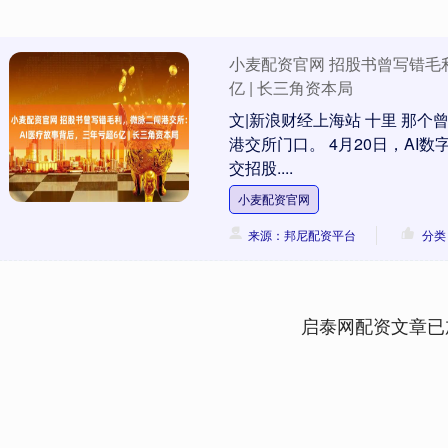
小麦配资官网 招股书曾写错毛
亿 | 长三角资本局
文|新浪财经上海站 十里 那
港交所门口。 4月20日，A
交招股....
小麦配资官网
来源：邦尼配资平台
分类
启泰网配资文章已