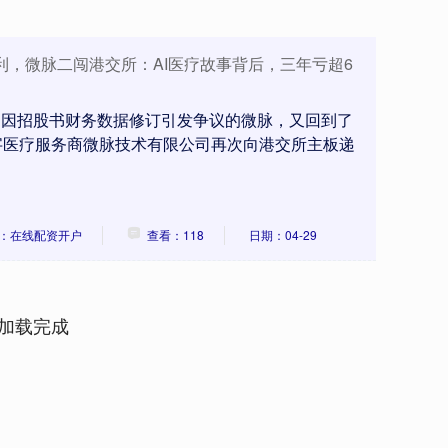
利，微脉二闯港交所：AI医疗故事背后，三年亏超6
个曾因招股书财务数据修订引发争议的微脉，又回到了
I数字医疗服务商微脉技术有限公司再次向港交所主板递
：在线配资开户
查看：118
日期：04-29
加载完成