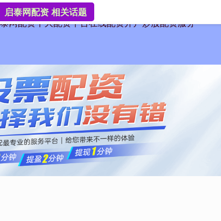
启泰网配资 相关话题
泰网配资
十大配资平台
在线配资开户
炒股配资服务