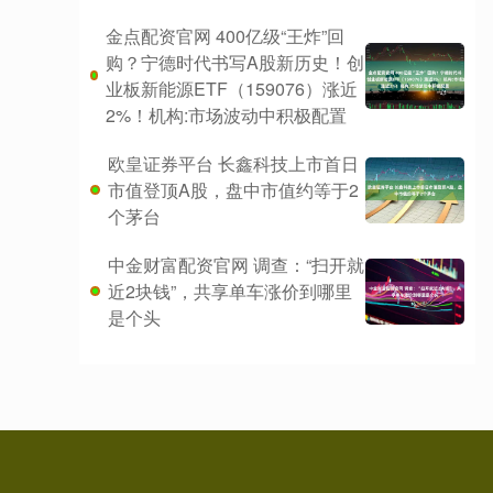
金点配资官网 400亿级“王炸”回
购？宁德时代书写A股新历史！创
业板新能源ETF（159076）涨近
2%！机构:市场波动中积极配置
欧皇证券平台 长鑫科技上市首日
市值登顶A股，盘中市值约等于2
个茅台
中金财富配资官网 调查：“扫开就
近2块钱”，共享单车涨价到哪里
是个头