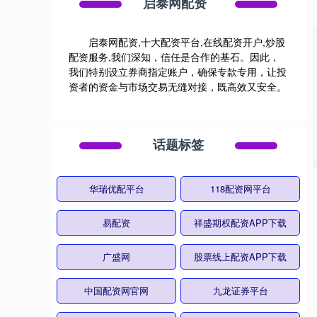
启泰网配资
启泰网配资,十大配资平台,在线配资开户,炒股
配资服务,我们深知，信任是合作的基石。因此，
我们特别设立券商指定账户，确保专款专用，让投
资者的资金与市场交易无缝对接，既高效又安全。
话题标签
华瑞优配平台
118配资网平台
易配资
祥盛期权配资APP下载
广盛网
股票线上配资APP下载
中国配资网官网
九龙证券平台