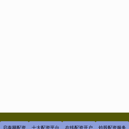
启泰网配资
十大配资平台
在线配资开户
炒股配资服务