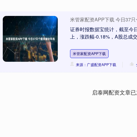
米管家配资APP下载 今日37
证券时报数据宝统计，截至今日下
上，涨跌幅-0.18%，A股总成交
米管家配资APP下载
来源：广盛配资APP下载
启泰网配资文章已