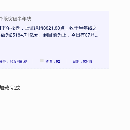
只个股突破半年线
午收盘，上证综指3821.83点，收于半年线之
额为25184.71亿元。到目前为止，今日有37只....
分类：启泰网配资
查看：92
日期：03-18
加载完成