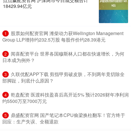
点点赢配资官网 沪深两市今日成交额合计
18429.94亿元
​股票如何配资官网 潍柴动力获Wellington Management
1
Group LLP增持约232.5万股 每股作价约28.39港元
​闻喜配资平台 世界各国穆斯林人口都在快速增长，为何
2
日本成为例外？
​久联优配APP下载 剪指甲剪破皮肤，不到两年竟切除全
3
部脚趾，到底什么原因？
​乾盘配资 医渡科技盈喜后高开近5% 预计2026财年净利润
4
约5500万至7000万元
​鼎盛配资官网 国产笔记本CPU偷梁换柱翻车！官方终于
5
回应：生产失误、全额退款