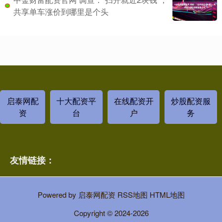
共享单车涨价到哪里是个头
启泰网配
十大配资平
在线配资开
炒股配资服
资
台
户
务
友情链接：
Powered by
启泰网配资
RSS地图
HTML地图
Copyright
© 2024-2026