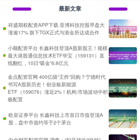
最新文章
祥盛期权配资APP下载 亚博科技控股早盘大
涨逾17% 旗下TGX正式与港金所达成合作
小额配资平台 长鑫科技登顶A股新股王！规模
最大港股通信息技术ETF华宝（159131）直
线翻红，10日“吸金”6.8亿元
金点配资官网 400亿级“王炸”回购？宁德时代
书写A股新历史！创业板新能源
ETF（159076）涨近2%！机构:市场波动中积
极配置
欧皇证券平台 长鑫科技上市首日市值登顶A
股，盘中市值约等于2个茅台
中金财富配资官网 调查：“扫开就近2块钱”，