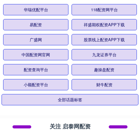
华瑞优配平台
118配资网平台
易配资
祥盛期权配资APP下载
广盛网
股票线上配资APP下载
中国配资网官网
九龙证券平台
配资查询平台
趣操盘配资
小额配资平台
财牛配资
全部话题标签
关注 启泰网配资