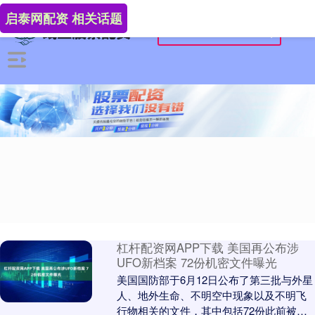
启泰网配资 相关话题
杠杆配资网APP下载 美国再公布涉
UFO新档案 72份机密文件曝光
美国国防部于6月12日公布了第三批与外星
人、地外生命、不明空中现象以及不明飞
行物相关的文件，其中包括72份此前被列