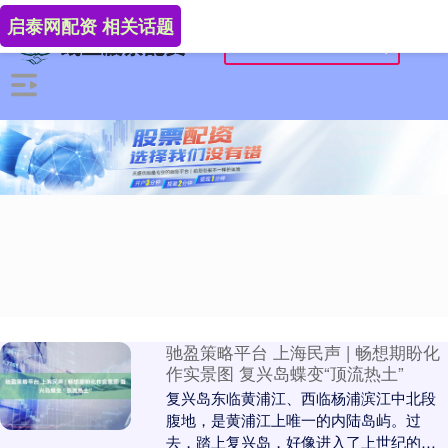
启泰网配资 相关话题
驰盈策略平台 上海民声 | 畅想期盼化
作实景图 复兴岛蝶变“顶流热土”
复兴岛东临黄浦江、西临杨浦滨江中北段
腹地，是黄浦江上唯一的内陆岛屿。过
去，踏上复兴岛，好像进入了上世纪的慢