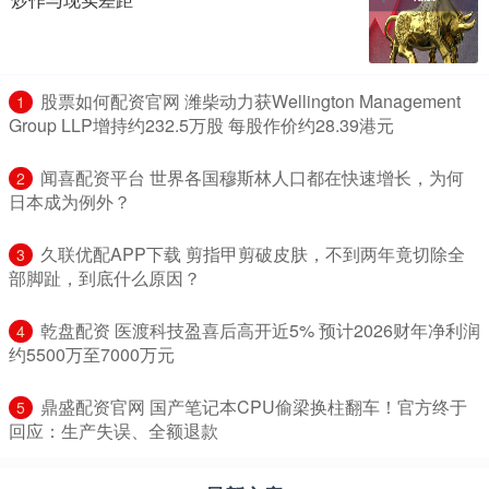
​股票如何配资官网 潍柴动力获Wellington Management
1
Group LLP增持约232.5万股 每股作价约28.39港元
​闻喜配资平台 世界各国穆斯林人口都在快速增长，为何
2
日本成为例外？
​久联优配APP下载 剪指甲剪破皮肤，不到两年竟切除全
3
部脚趾，到底什么原因？
​乾盘配资 医渡科技盈喜后高开近5% 预计2026财年净利润
4
约5500万至7000万元
​鼎盛配资官网 国产笔记本CPU偷梁换柱翻车！官方终于
5
回应：生产失误、全额退款