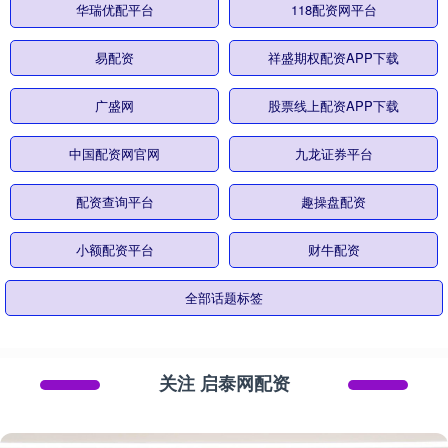
华瑞优配平台
118配资网平台
易配资
祥盛期权配资APP下载
广盛网
股票线上配资APP下载
中国配资网官网
九龙证券平台
配资查询平台
趣操盘配资
小额配资平台
财牛配资
全部话题标签
关注 启泰网配资