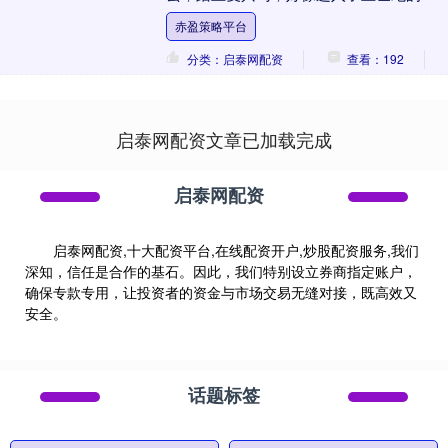
时光。2024年开始，复兴岛的规划建设摁
赤盈策略平台
下了加速键。在....
分类：启泰网配资
查看：192
启泰网配资文章已加载完成
启泰网配资
启泰网配资,十大配资平台,在线配资开户,炒股配资服务,我们
深知，信任是合作的基石。因此，我们特别设立券商指定账户，
确保专款专用，让投资者的资金与市场交易无缝对接，既高效又
安全。
话题标签