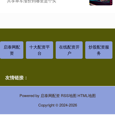
共享单车涨价到哪里是个头
启泰网配
十大配资平
在线配资开
炒股配资服
资
台
户
务
友情链接：
Powered by
启泰网配资
RSS地图
HTML地图
Copyright
© 2024-2026