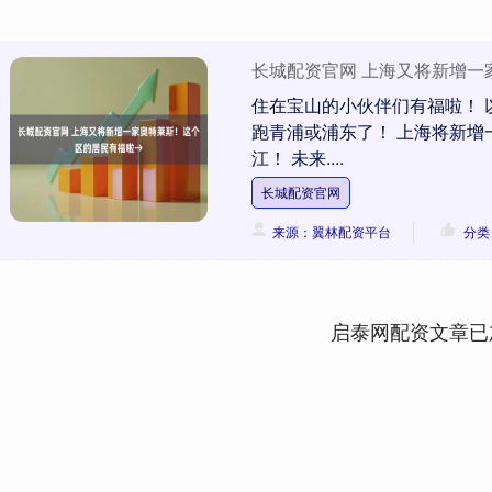
长城配资官网 上海又将新增一
住在宝山的小伙伴们有福啦！ 
跑青浦或浦东了！ 上海将新增
江！ 未来....
长城配资官网
来源：翼林配资平台
分类
启泰网配资文章已