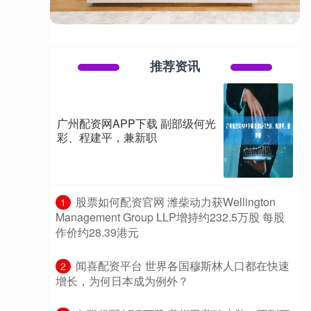
推荐资讯
广州配资网APP下载 副部级何光
彩、程建平，兼新职
​股票如何配资官网 潍柴动力获Wellington
1
Management Group LLP增持约232.5万股 每股
作价约28.39港元
​闻喜配资平台 世界各国穆斯林人口都在快速
2
增长，为何日本成为例外？