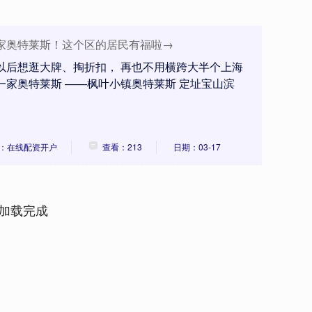
家奥特莱斯！这个区的居民有福啦→
以后想逛大牌、掏折扣， 再也不用横跨大半个上海
一家奥特莱斯 ——枫叶小镇奥特莱斯 定址宝山滨
：在线配资开户
查看：213
日期：03-17
加载完成