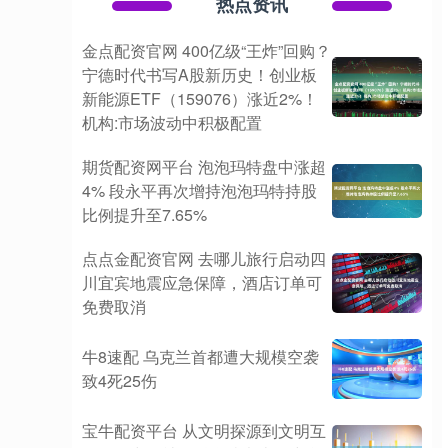
热点资讯
金点配资官网 400亿级“王炸”回购？
宁德时代书写A股新历史！创业板
新能源ETF（159076）涨近2%！
机构:市场波动中积极配置
期货配资网平台 泡泡玛特盘中涨超
4% 段永平再次增持泡泡玛特持股
比例提升至7.65%
点点金配资官网 去哪儿旅行启动四
川宜宾地震应急保障，酒店订单可
免费取消
牛8速配 乌克兰首都遭大规模空袭
致4死25伤
宝牛配资平台 从文明探源到文明互