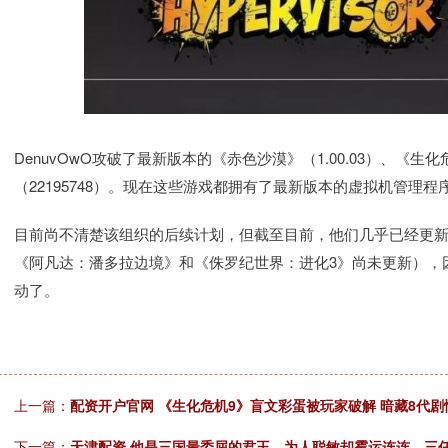
DenuvOwO攻破了最新版本的《赤色沙漠》（1.00.03）、《生
（22195748）。现在这些游戏都拥有了最新版本的虚拟机管理程
目前尚不清楚该组织的后续计划，但截至目前，他们几乎已经更
《阿凡达：潘多拉边境》和《侏罗纪世界：进化3》尚未更新），因
动了。
上一篇：
配资开户官网 《生化危机9》盲文彩蛋被玩家破解 暗藏8代剧
下一篇：
天津配资 他是三国最委屈的君王，为人聪敏却霉运连连，三