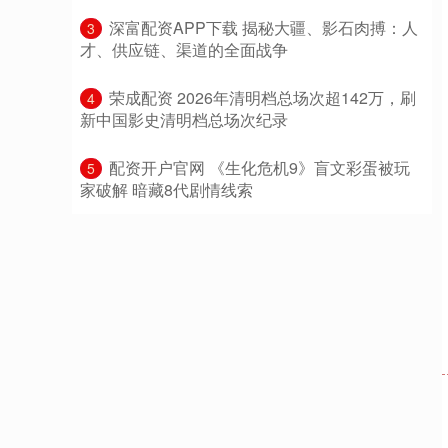
​深富配资APP下载 揭秘大疆、影石肉搏：人
3
才、供应链、渠道的全面战争
​荣成配资 2026年清明档总场次超142万，刷
4
新中国影史清明档总场次纪录
​配资开户官网 《生化危机9》盲文彩蛋被玩
5
家破解 暗藏8代剧情线索