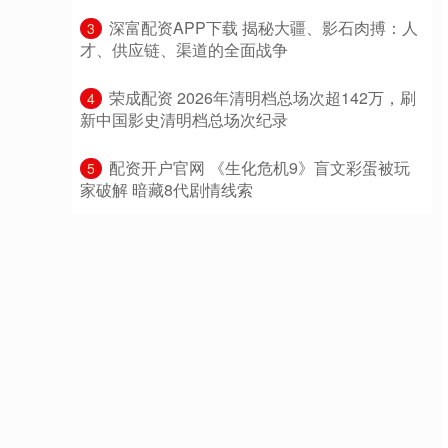
​深富配资APP下载 揭秘大疆、影石肉搏：人
3
才、供应链、渠道的全面战争
​荣成配资 2026年清明档总场次超142万，刷
4
新中国影史清明档总场次纪录
​配资开户官网 《生化危机9》盲文彩蛋被玩
5
家破解 暗藏8代剧情线索