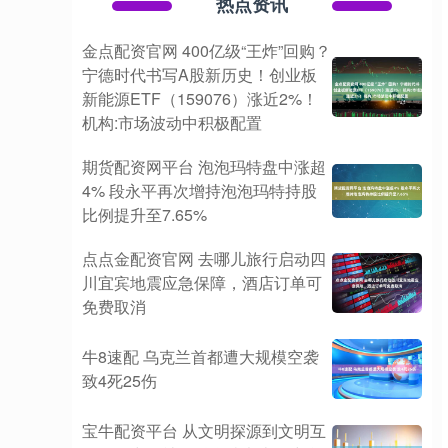
热点资讯
金点配资官网 400亿级“王炸”回购？
宁德时代书写A股新历史！创业板
新能源ETF（159076）涨近2%！
机构:市场波动中积极配置
期货配资网平台 泡泡玛特盘中涨超
4% 段永平再次增持泡泡玛特持股
比例提升至7.65%
点点金配资官网 去哪儿旅行启动四
川宜宾地震应急保障，酒店订单可
免费取消
牛8速配 乌克兰首都遭大规模空袭
致4死25伤
宝牛配资平台 从文明探源到文明互