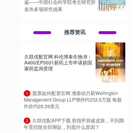
鉴——中国社会科学院考古研究所
发布多项研究成果
推荐资讯
久联优配官网 科伦博泰生物-B：
A400/EP0031新药上市申请获国
家药监局受理
​股票如何配资官网 潍柴动力获Wellington
1
Management Group LLP增持约232.5万股 每股
作价约28.39港元
​久联优配APP下载 剪指甲剪破皮肤，不到两
2
年竟切除全部脚趾，到底什么原因？