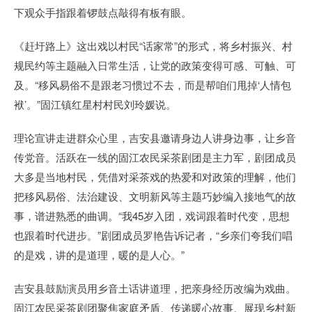
下观众手指跟着锣鼓点敲得有板有眼。
《赶圩路上》这出戏以村民“话家常”的形式，将乡村振兴、村
规民约等主题融入日常生活，让党的政策变得可感、可触、可
及。“移风易俗不是跟老习惯过不去，而是帮咱们甩掉‘人情包
袱’。”固江镇红星村村民刘玲媛说。
理论宣讲走进群众心里，吉安县邀请身边人讲身边事，让乡音
传党音。活跃在一线的固江农民采茶剧团是主力军，剧团成员
大多是当地村民，凭借对采茶戏的热爱和对政策的理解，他们
把移风易俗、法治建设、文明新风等主题巧妙编入接地气的故
事，谱进熟悉的曲调。“我45岁入团，戏词跟着时代变，思想
也跟着时代进步。”剧团成员罗艳告诉记者，“乡亲们夸我们唱
的是戏，讲的是道理，暖的是人心。”
吉安县鼓励演员用乡音土话讲道理，把亲身经历改编为戏曲。
固江农民采茶剧团聚焦家庭矛盾、传递暖心故事、展现乡村新