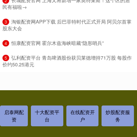
​长城配资官网 上海又将新增一家奥特莱斯！这个区的居
2
民有福啦→
​淘银配资网APP下载 后巴菲特时代正式开局 阿贝尔首掌
3
股东大会
​恒康配资官网 霍尔木兹海峡暗藏“隐形哨兵”
4
​弘利配资平台 青岛啤酒股份获贝莱德增持71万股 每股作
5
价约50.25港元
启泰网配
十大配资平
在线配资开
炒股配资服
资
台
户
务