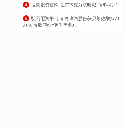
​恒康配资官网 霍尔木兹海峡暗藏“隐形哨兵”
4
​弘利配资平台 青岛啤酒股份获贝莱德增持71
5
万股 每股作价约50.25港元