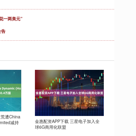
花一两美元”
公告
遭China
金惠配资APP下载 三星电子加入全
Limited减持
球6G商用化联盟