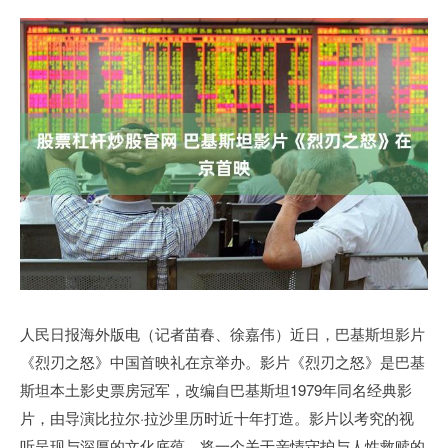
人民日报海外版电（记者苗春、徐嘉伟）近日，巴基斯坦影片
《烈刃之怒》中国首映礼在京举办。影片《烈刃之怒》是巴基
斯坦本土影史票房冠军，改编自巴基斯坦1979年同名经典影
片，由导演比拉尔·拉沙里历时近十年打造。影片以考究的视
听呈现与深厚的文化底蕴，将一个关于亲情守护与人性救赎的