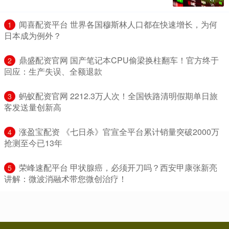
​闻喜配资平台 世界各国穆斯林人口都在快速增长，为何
1
日本成为例外？
​鼎盛配资官网 国产笔记本CPU偷梁换柱翻车！官方终于
2
回应：生产失误、全额退款
​蚂蚁配资官网 2212.3万人次！全国铁路清明假期单日旅
3
客发送量创新高
​涨盈宝配资 《七日杀》官宣全平台累计销量突破2000万
4
抢测至今已13年
​荣峰速配平台 甲状腺癌，必须开刀吗？西安甲康张新亮
5
讲解：微波消融术带您微创治疗！