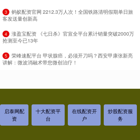
​蚂蚁配资官网 2212.3万人次！全国铁路清明假期单日旅
3
客发送量创新高
​涨盈宝配资 《七日杀》官宣全平台累计销量突破2000万
4
抢测至今已13年
​荣峰速配平台 甲状腺癌，必须开刀吗？西安甲康张新亮
5
讲解：微波消融术带您微创治疗！
启泰网配
十大配资平
在线配资开
炒股配资服
资
台
户
务